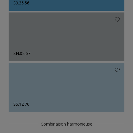
S9.35.56
SN.02.67
S5.12.76
Combinaison harmonieuse