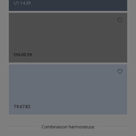
U1.14.39
ON.00.59
T9.07.82
Combinaison harmonieuse