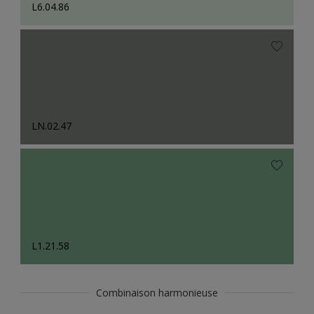
L6.04.86
LN.02.47
L1.21.58
Combinaison harmonieuse