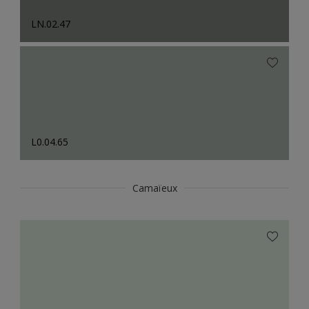
LN.02.47
L0.04.65
Camaïeux