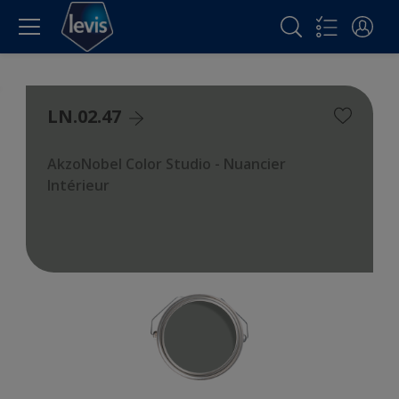
LN.02.47
AkzoNobel Color Studio - Nuancier
Intérieur