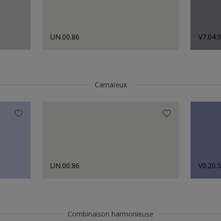
UN.00.86
V7.04.
Camaïeux
UN.00.86
V0.20.
Combinaison harmonieuse