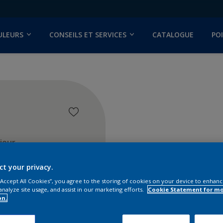
ULEURS
CONSEILS ET SERVICES
CATALOGUE
PO
ieur
ct your privacy.
 “Accept All Cookies”, you agree to the storing of cookies on your device to enhanc
analyze site usage, and assist in our marketing efforts.
Cookie Statement for m
on.