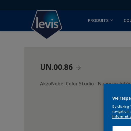
PRODUITS
CO
UN.00.86
AkzoNobel Color Studio - Nuancier Intér
We respe
By clicking
navigation, 
informati