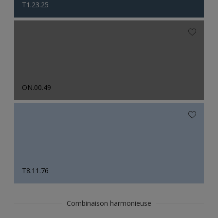
T1.23.25
ON.00.49
T8.11.76
Combinaison harmonieuse