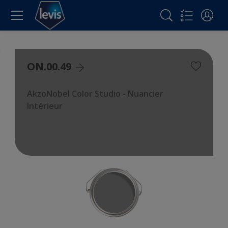
ON.00.49
AkzoNobel Color Studio - Nuancier
Intérieur