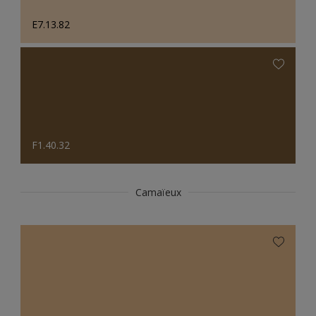
E7.13.82
F1.40.32
Camaïeux