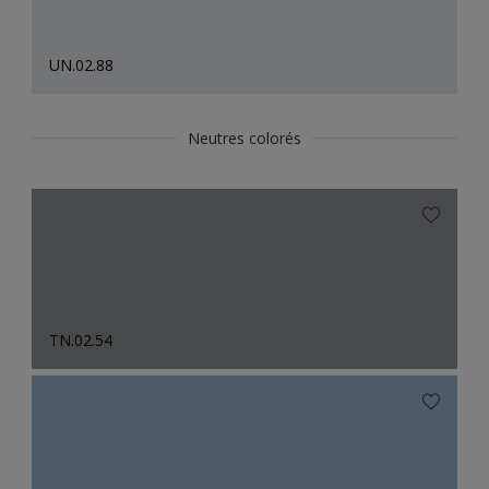
UN.02.88
Neutres colorés
TN.02.54