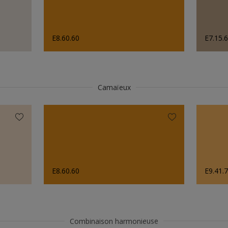
E8.60.60
E7.15.
Camaïeux
E8.60.60
E9.41.
Combinaison harmonieuse