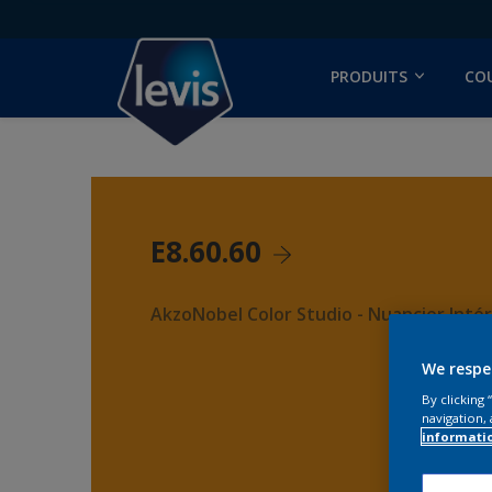
PRODUITS
CO
E8.60.60
AkzoNobel Color Studio - Nuancier Intér
We respe
By clicking
navigation, 
informati