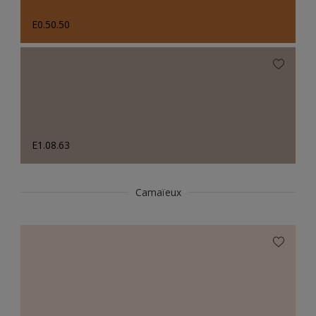
E0.50.50
E1.08.63
Camaïeux