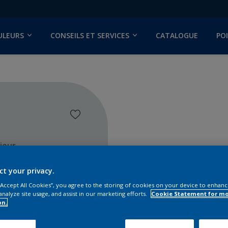
ULEURS
CONSEILS ET SERVICES
CATALOGUE
PO
ieur
ct your privacy.
 “Accept All Cookies”, you agree to the storing of cookies on your device to enhanc
analyze site usage, and assist in our marketing efforts.
Cookie Statement for m
on.