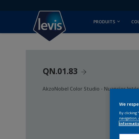
PRODUITS
CO
QN.01.83
AkzoNobel Color Studio - Nuancier Intér
We respe
By clicking
navigation, 
informati