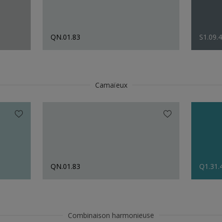
QN.01.83
S1.09.
Camaïeux
QN.01.83
Q1.31.
Combinaison harmonieuse