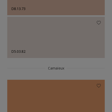
D8.13.73
D5.03.82
Camaïeux