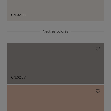
CN.02.88
Neutres colorés
CN.02.57