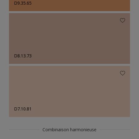
D9.35.65
D8.13.73
D7.10.81
Combinaison harmonieuse