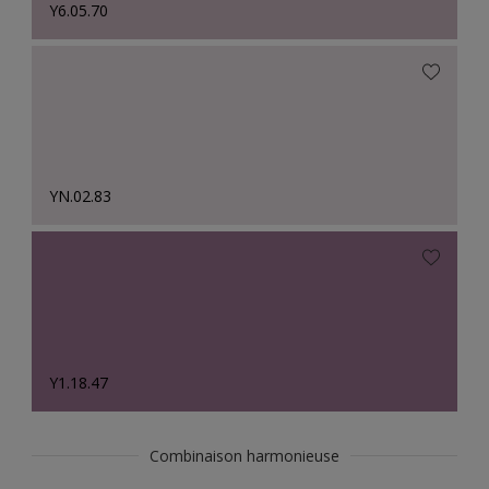
Y6.05.70
YN.02.83
Y1.18.47
Combinaison harmonieuse