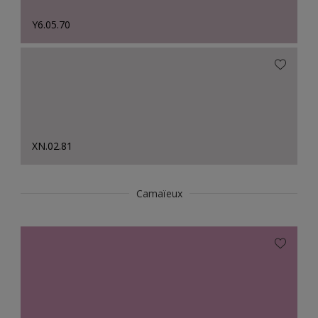
Y6.05.70
XN.02.81
Camaïeux