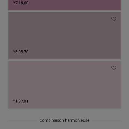
Y7.18.60
Y6.05.70
Y1.07.81
Combinaison harmonieuse