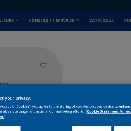
ULEURS
CONSEILS ET SERVICES
CATALOGUE
PO
ieur
ct your privacy.
 “Accept All Cookies”, you agree to the storing of cookies on your device to enhanc
analyze site usage, and assist in our marketing efforts.
Cookie Statement for m
on.