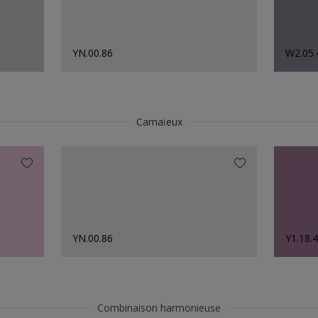
YN.00.86
W2.05.
Camaïeux
YN.00.86
Y1.18.
Combinaison harmonieuse