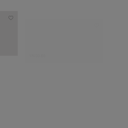
YN.00.86
SN.00.
Le choix des créateurs