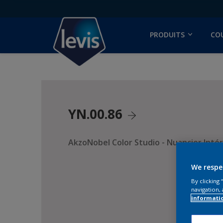
PRODUITS
CO
YN.00.86
AkzoNobel Color Studio - Nuancier Intér
We respe
By clicking
navigation, 
informati