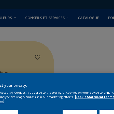
ULEURS
CONSEILS ET SERVICES
CATALOGUE
PO
ieur
ct your privacy.
 “Accept All Cookies”, you agree to the storing of cookies on your device to enhanc
analyze site usage, and assist in our marketing efforts.
Cookie Statement for m
on.