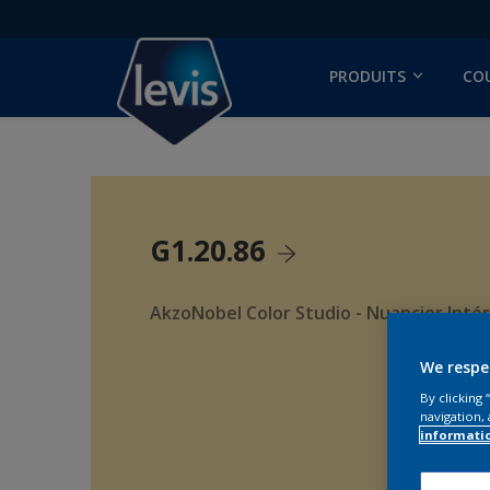
PRODUITS
CO
G1.20.86
AkzoNobel Color Studio - Nuancier Intér
We respe
By clicking
navigation, 
informati