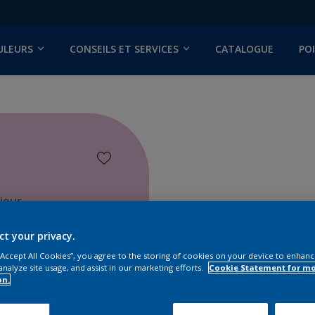
ULEURS
CONSEILS ET SERVICES
CATALOGUE
PO
ieur
ct your privacy.
 “Accept All Cookies”, you agree to the storing of cookies on your device to enhanc
analyze site usage, and assist in our marketing efforts.
Cookie Statement for m
on.