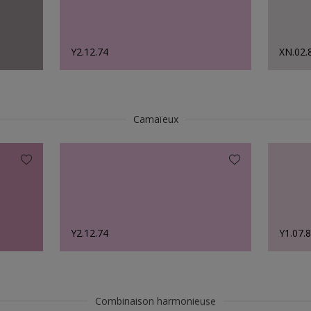
Y2.12.74
XN.02.
Camaïeux
Y2.12.74
Y1.07.
Combinaison harmonieuse