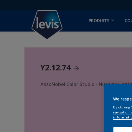
PRODUITS
CO
Y2.12.74
AkzoNobel Color Studio - Nuancier Intér
We respe
By clicking
navigation, 
informati