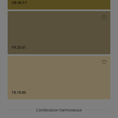
G8.46.57
F9.20.61
F8.18.86
Combinaison harmonieuse