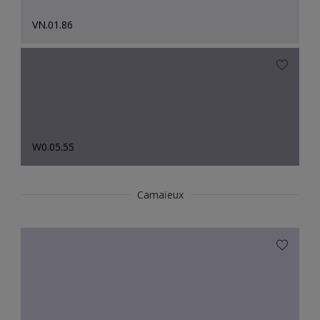
VN.01.86
W0.05.55
Camaïeux