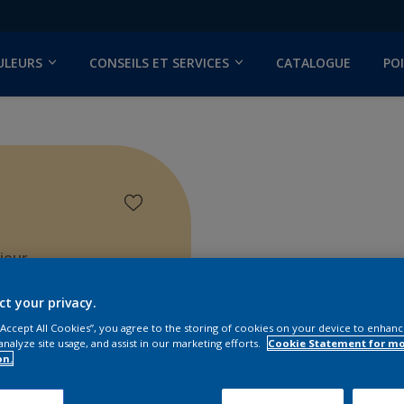
ULEURS
CONSEILS ET SERVICES
CATALOGUE
PO
ieur
ct your privacy.
 “Accept All Cookies”, you agree to the storing of cookies on your device to enhanc
analyze site usage, and assist in our marketing efforts.
Cookie Statement for m
on.