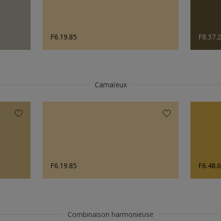
F6.19.85
F8.37.
Camaïeux
F6.19.85
F6.48.
Combinaison harmonieuse