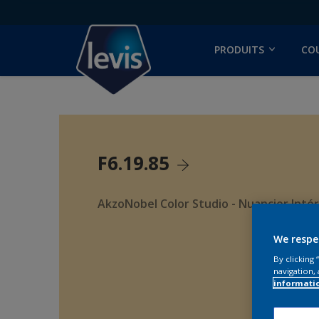
PRODUITS
CO
F6.19.85
AkzoNobel Color Studio - Nuancier Intér
We respe
By clicking
navigation, 
informati