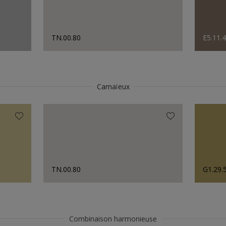
TN.00.80
E5.11.
Camaïeux
TN.00.80
G1.29.
Combinaison harmonieuse