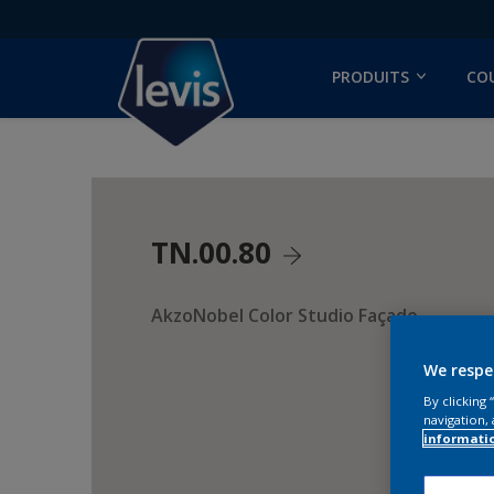
PRODUITS
CO
TN.00.80
AkzoNobel Color Studio Façade
We respe
By clicking
navigation, 
informati