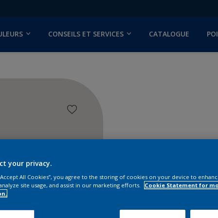
ULEURS
CONSEILS ET SERVICES
CATALOGUE
PO
ct your privacy.
 “Accept All Cookies”, you agree to the storing of cookies on your device to enhanc
analyze site usage, and assist in our marketing efforts.
Cookie Statement for m
on.