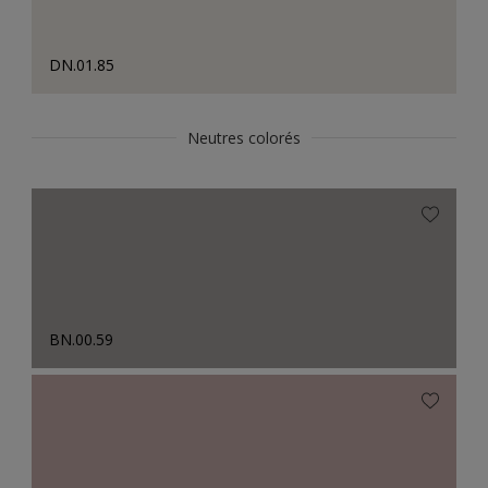
DN.01.85
Neutres colorés
BN.00.59