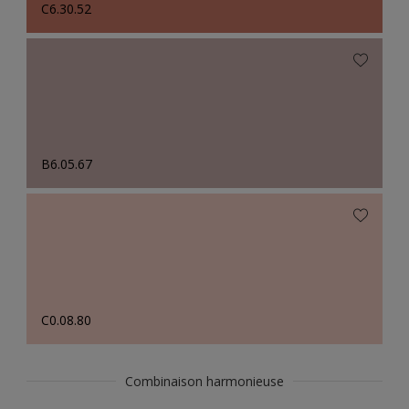
C6.30.52
B6.05.67
C0.08.80
Combinaison harmonieuse