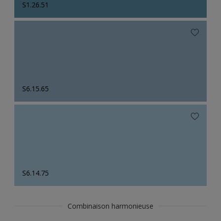
S1.26.51
S6.15.65
S6.14.75
Combinaison harmonieuse