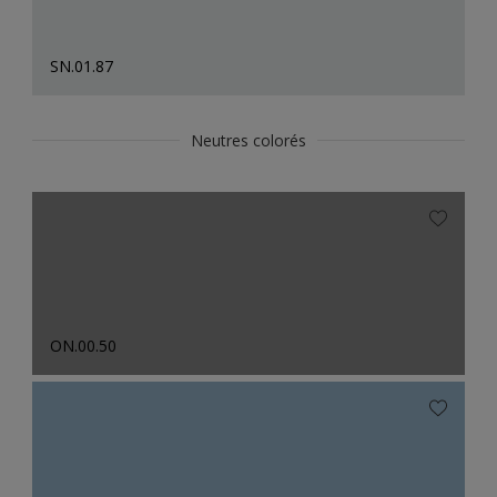
SN.01.87
Neutres colorés
ON.00.50