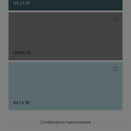
Q9.23.29
ON.00.50
R4.12.78
Combinaison harmonieuse