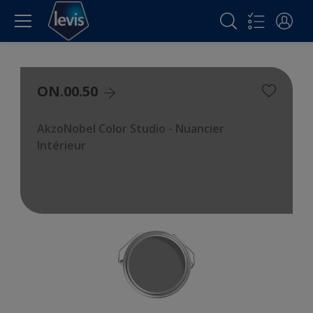
ON.00.50
AkzoNobel Color Studio - Nuancier
Intérieur