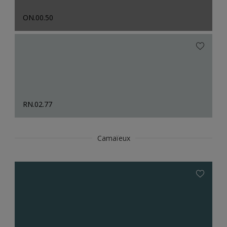
ON.00.50
RN.02.77
Camaïeux