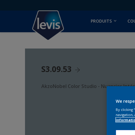
PRODUITS
CO
S3.09.53
AkzoNobel Color Studio - Nuancier Intér
We respe
By clicking
navigation, 
informati