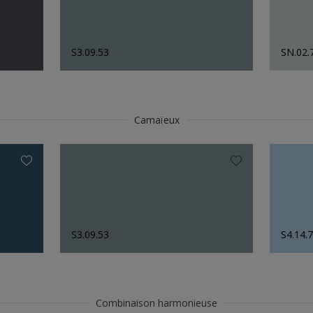
S3.09.53
SN.02.
Camaïeux
S3.09.53
S4.14.
Combinaison harmonieuse