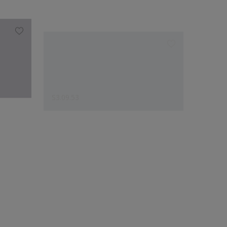
S3.09.53
N7.04.
Le choix des créateurs