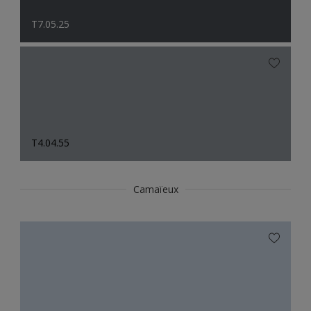
T7.05.25
T4.04.55
Camaïeux