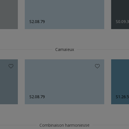
S2.08.79
S0.09.
Camaïeux
S2.08.79
S1.26.
Combinaison harmonieuse