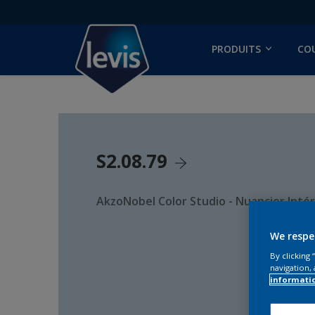
PRODUITS
CO
S2.08.79
AkzoNobel Color Studio - Nuancier Intér
We respe
By clicking
navigation, 
informati