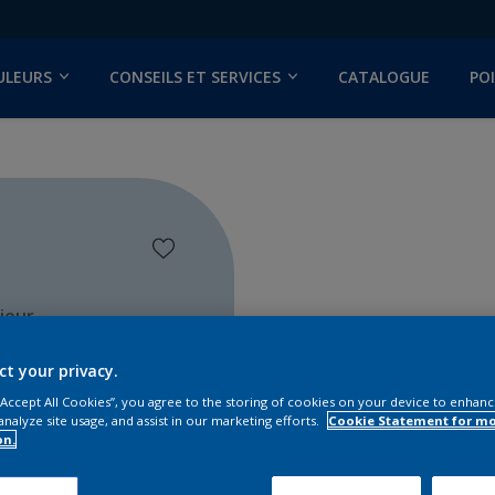
ULEURS
CONSEILS ET SERVICES
CATALOGUE
PO
ieur
ct your privacy.
 “Accept All Cookies”, you agree to the storing of cookies on your device to enhanc
analyze site usage, and assist in our marketing efforts.
Cookie Statement for m
on.