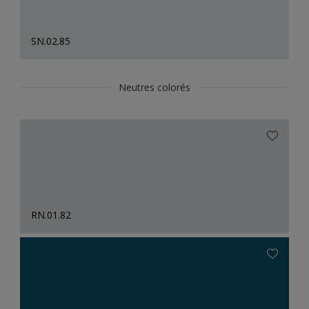
SN.02.85
Neutres colorés
RN.01.82