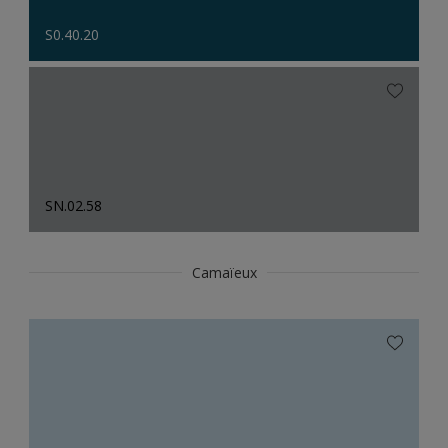
S0.40.20
SN.02.58
Camaïeux