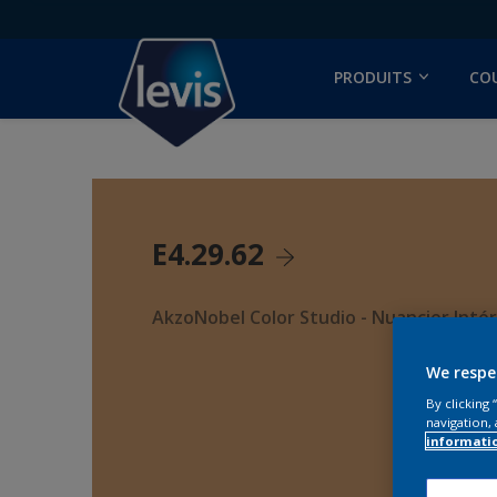
PRODUITS
CO
E4.29.62
AkzoNobel Color Studio - Nuancier Intér
We respe
By clicking
navigation, 
informati