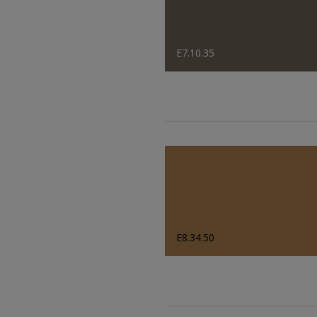
E7.10.35
E8.34.50