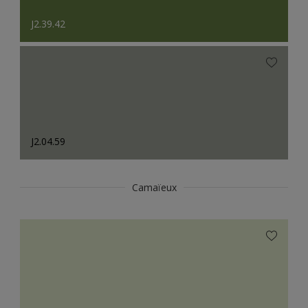
J2.39.42
J2.04.59
Camaïeux