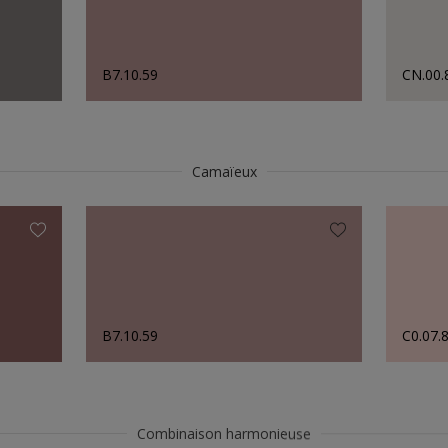
B7.10.59
CN.00.
Camaïeux
B7.10.59
C0.07.
Combinaison harmonieuse