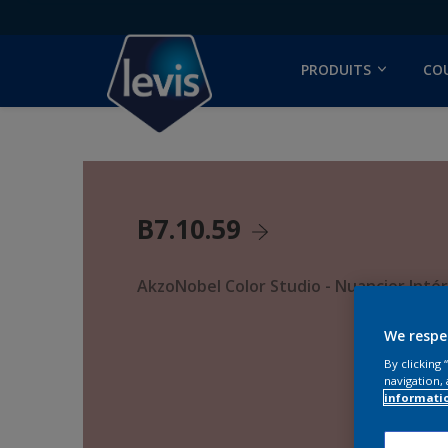
PRODUITS
CO
B7.10.59
AkzoNobel Color Studio - Nuancier Intér
We respe
By clicking
navigation, 
informati