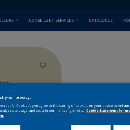
ULEURS
CONSEILS ET SERVICES
CATALOGUE
PO
ieur
ct your privacy.
 “Accept All Cookies”, you agree to the storing of cookies on your device to enhanc
analyze site usage, and assist in our marketing efforts.
Cookie Statement for m
on.