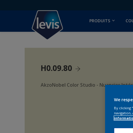
PRODUITS
CO
H0.09.80
AkzoNobel Color Studio - Nuancier Intér
We respe
By clicking
navigation, 
informati