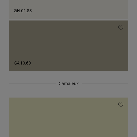
GN.01.88
G4.10.60
Camaïeux