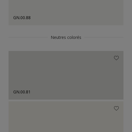
GN.00.88
Neutres colorés
GN.00.81