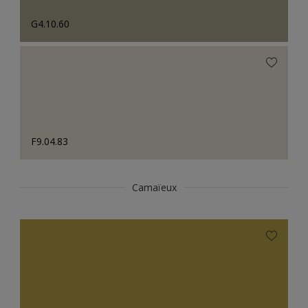
G4.10.60
F9.04.83
Camaïeux