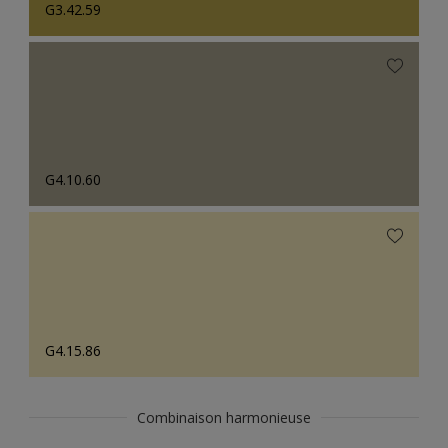
G3.42.59
G4.10.60
G4.15.86
Combinaison harmonieuse