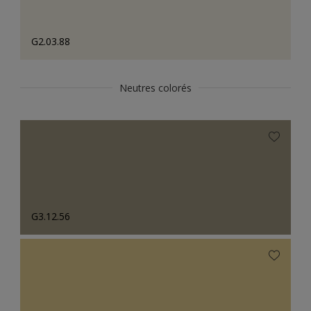
G2.03.88
Neutres colorés
G3.12.56