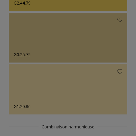
G2.44.79
G0.25.75
G1.20.86
Combinaison harmonieuse