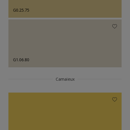
G0.25.75
G1.06.80
Camaïeux