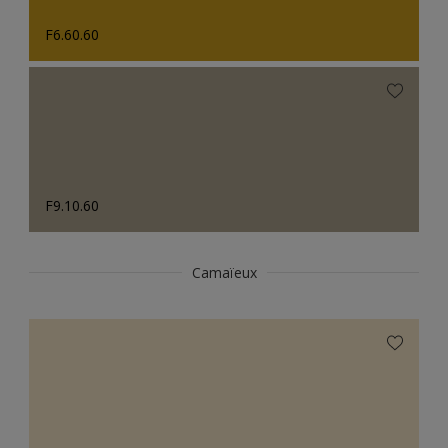
F6.60.60
F9.10.60
Camaïeux