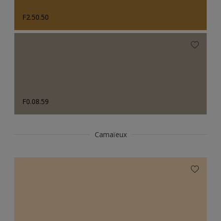
F2.50.50
F0.08.59
Camaïeux