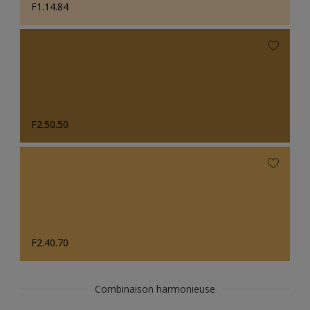
F1.14.84
F2.50.50
F2.40.70
Combinaison harmonieuse