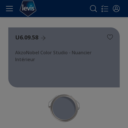
U6.09.58
AkzoNobel Color Studio - Nuancier
Intérieur