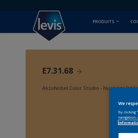
PRODUITS
CO
E7.31.68
AkzoNobel Color Studio - Nuancier Intér
We respe
By clicking
navigation, 
informati