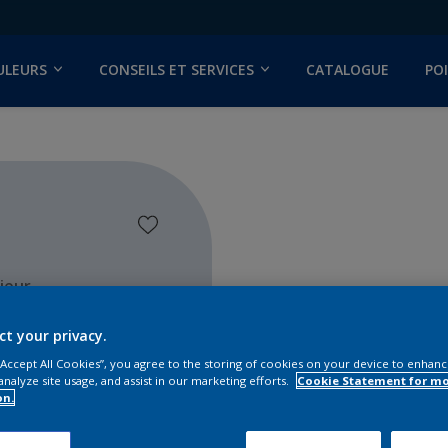
ULEURS
CONSEILS ET SERVICES
CATALOGUE
PO
ieur
ct your privacy.
 “Accept All Cookies”, you agree to the storing of cookies on your device to enhanc
analyze site usage, and assist in our marketing efforts.
Cookie Statement for m
on.