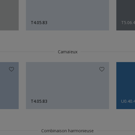
T4.05.83
T5.06.
Camaïeux
T4.05.83
U0.40.
Combinaison harmonieuse