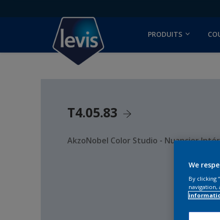
PRODUITS
CO
T4.05.83
AkzoNobel Color Studio - Nuancier Intér
We respe
By clicking
navigation, 
informati