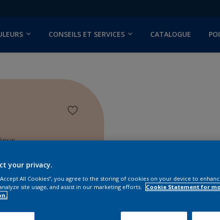
ULEURS
CONSEILS ET SERVICES
CATALOGUE
PO
ieur
ct your privacy.
 “Accept All Cookies”, you agree to the storing of cookies on your device to enhanc
analyze site usage, and assist in our marketing efforts.
Cookie Statement for m
on.