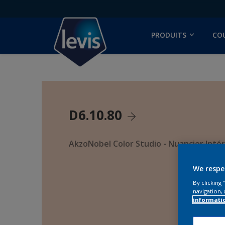
PRODUITS
CO
D6.10.80
AkzoNobel Color Studio - Nuancier Intér
We respe
By clicking
navigation, 
informati