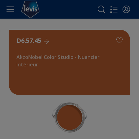
D6.57.45
AkzoNobel Color Studio - Nuancier
Intérieur