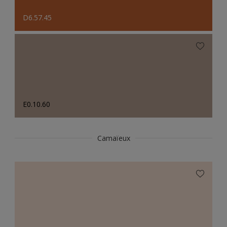
D6.57.45
E0.10.60
Camaïeux