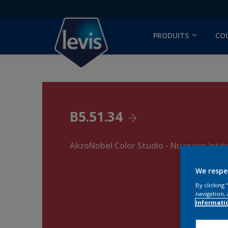
PRODUITS
CO
B5.51.34
AkzoNobel Color Studio - Nuancier Intér
We respe
By clicking
navigation, 
informati