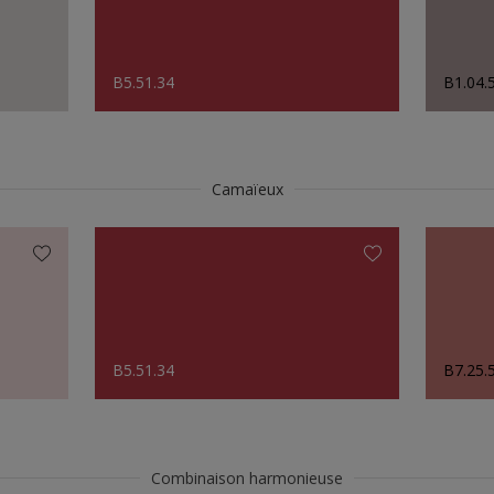
B5.51.34
B1.04.
Camaïeux
B5.51.34
B7.25.
Combinaison harmonieuse