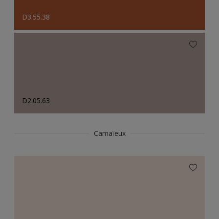
D3.55.38
D2.05.63
Camaïeux