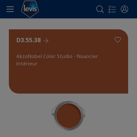
D3.55.38
AkzoNobel Color Studio - Nuancier
Intérieur