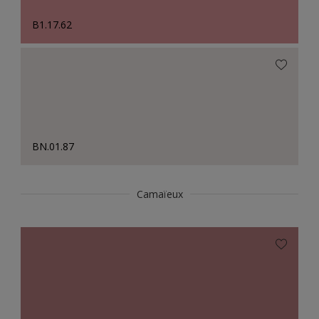
B1.17.62
BN.01.87
Camaïeux