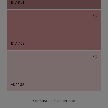
B1.18.51
B1.17.62
A8.05.82
Combinaison harmonieuse