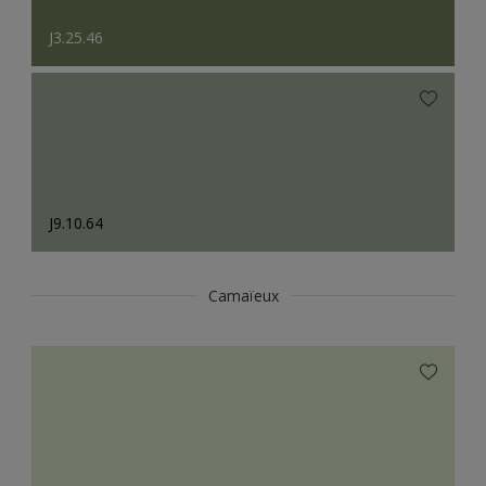
J3.25.46
J9.10.64
Camaïeux