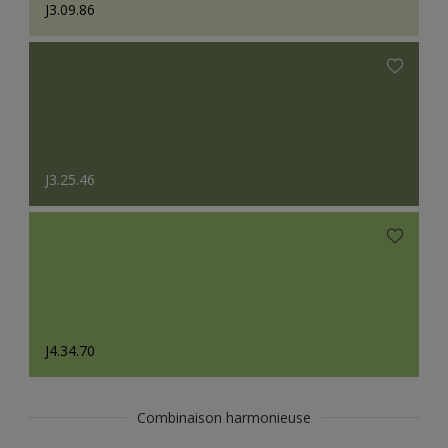
J3.09.86
J3.25.46
J4.34.70
Combinaison harmonieuse