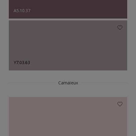
A5.10.37
Y7.03.63
Camaïeux