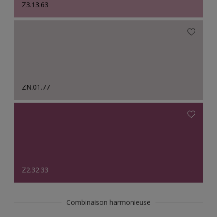
Z3.13.63
ZN.01.77
Z2.32.33
Combinaison harmonieuse