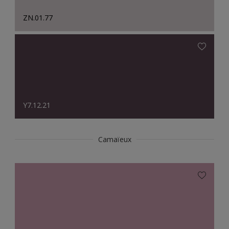
ZN.01.77
Y7.12.21
Camaïeux