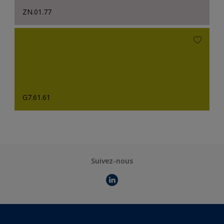
ZN.01.77
G7.61.61
Suivez-nous