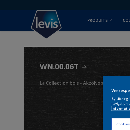
PRODUITS
CO
WN.00.06T
La Collection bois - AkzoNobel Color Stu
We respe
By clicking
navigation, 
informati
Cookies