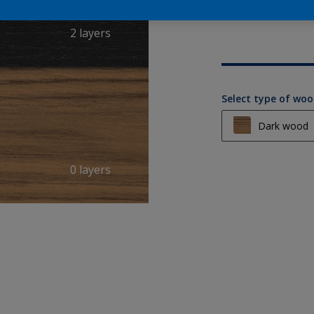
2 layers
Select type of wo
Dark wood
Light wood
0 layers
Medium wo
Dark wood