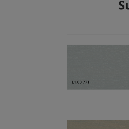
S
L1.03.77T