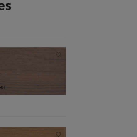
es
50T