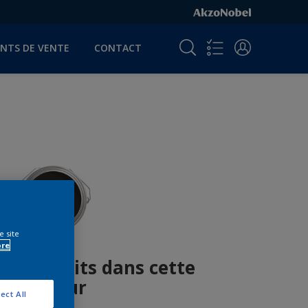
INTS DE VENTE
CONTACT
e site
ore
es produits dans cette
couleur
ect All