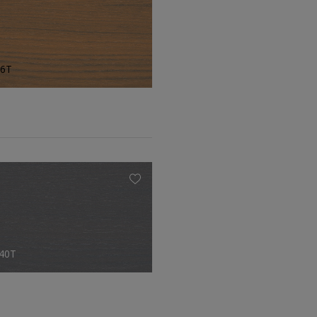
66T
.40T