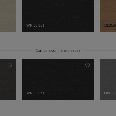
WN.00.06T
E8.35.
Combinaison harmonieuse
WN.00.06T
ON.00