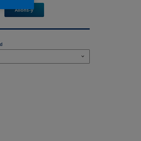
Allons-y
od
od