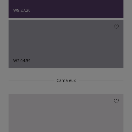
W8.27.20
W2.04.59
Camaïeux