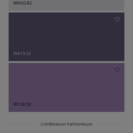
WN.02.82
W4.19.32
W7.20.53
Combinaison harmonieuse