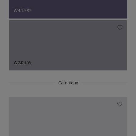
W4.19.32
W2.04.59
Camaïeux